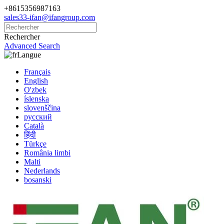
+8615356987163
sales33-ifan@ifangroup.com
Rechercher
Advanced Search
Langue
Français
English
O'zbek
íslenska
slovenščina
русский
Català
हिंदी
Türkçe
România limbi
Malti
Nederlands
bosanski