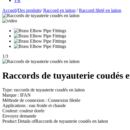
VR
Accueil
/
Des produits
/
Raccord en laiton
/
Raccord fileté en laiton
1
/
3
Raccords de tuyauterie coudés e
Type: raccords de tuyauterie coudés en laiton
Marque : IFAN
Méthode de connexion : Connexion filetée
Applications : eau froide et chaude
Couleur: couleur dorée
Envoyez demande
Product Details of
Raccords de tuyauterie coudés en laiton